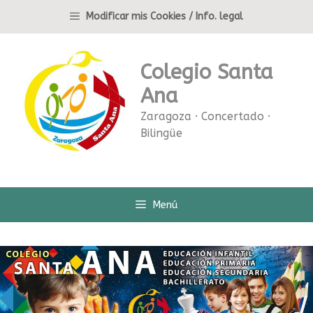
Saltar
Modificar mis Cookies / Info. legal
al
contenido
Colegio Santa
Ana
Zaragoza · Concertado ·
Bilingüe
Menú