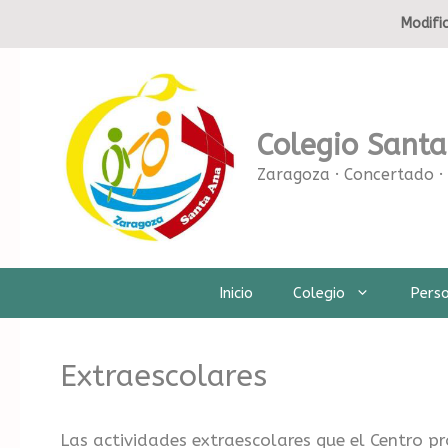
Saltar
Modific
al
contenido
Colegio Sant
Zaragoza · Concertado · 
Inicio
Colegio
Pers
Extraescolares
Las actividades extraescolares que el Centro pr