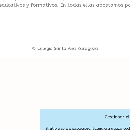
 educativos y formativos. En todas ellas apostamos p
© Colegio Santa Ana Zaragoza
Gestionar el
El sitio web
www.colegiosantaana.org
utiliza coo